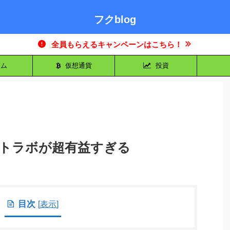
フクblog
全員もらえるキャンペーンはこちら！
ム
仮想通貨
投資
トラボが超有益すぎる
目次
[
表示
]