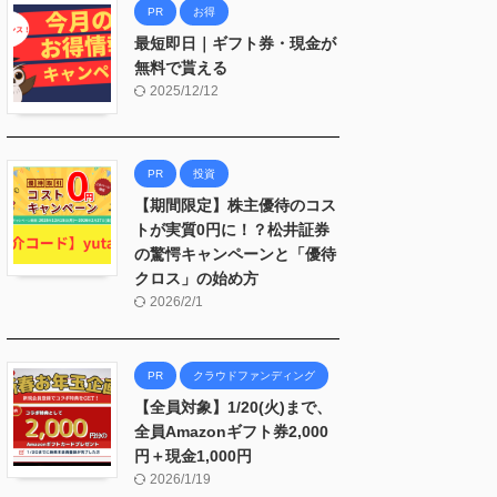
PR
お得
最短即日｜ギフト券・現金が
無料で貰える
2025/12/12
PR
投資
【期間限定】株主優待のコス
トが実質0円に！？松井証券
の驚愕キャンペーンと「優待
クロス」の始め方
2026/2/1
PR
クラウドファンディング
【全員対象】1/20(火)まで、
全員Amazonギフト券2,000
円＋現金1,000円
2026/1/19