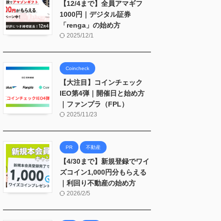
【12/4まで】全員アマギフ
1000円｜デジタル証券
「renga」の始め方
2025/12/1
Coincheck
【大注目】コインチェック
IEO第4弾｜開催日と始め方
｜ファンプラ（FPL）
2025/11/23
PR
不動産
【4/30まで】新規登録でワイ
ズコイン1,000円分もらえる
｜利回り不動産の始め方
2026/2/5